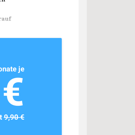
rauf
nate je
1€
tt
9,90 €