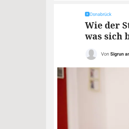
Osnabrück
Wie der S
was sich 
Von
Sigrun a