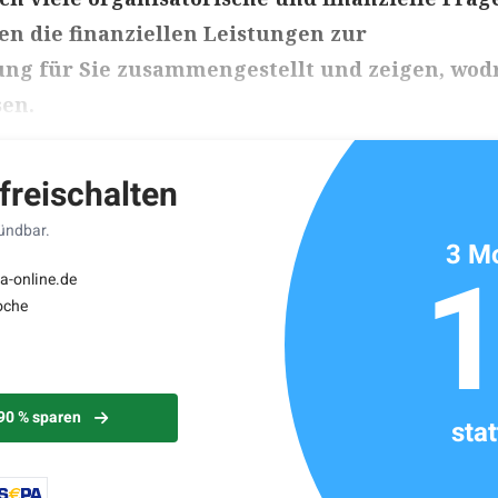
en die finanziellen Leistungen zur
ng für Sie zusammengestellt und zeigen, wod
sen.
ikels: ca. 4 Minuten
 freischalten
kündbar.
3 Mo
a-online.de
oche
 90 % sparen
sta