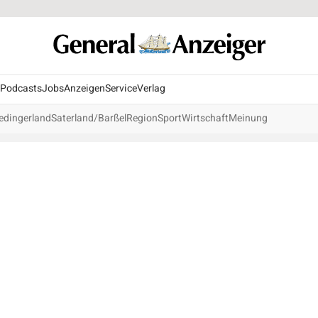
Podcasts
Jobs
Anzeigen
Service
Verlag
edingerland
Saterland/Barßel
Region
Sport
Wirtschaft
Meinung