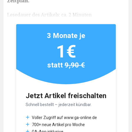
Zeitplan.
Lesedauer des Artikels: ca. 2 Minuten
3 Monate je
1€
statt
9,90 €
Jetzt Artikel freischalten
Schnell bestellt – jederzeit kündbar.
Voller Zugriff auf www.ga-online.de
700+ neue Artikel pro Woche
GA-App inklusive