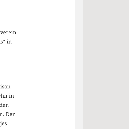
nverein
s“ in
aison
ehn in
 den
n. Der
jes