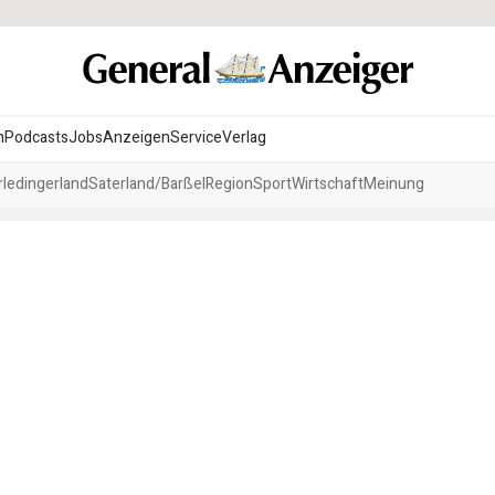
n
Podcasts
Jobs
Anzeigen
Service
Verlag
ledingerland
Saterland/Barßel
Region
Sport
Wirtschaft
Meinung