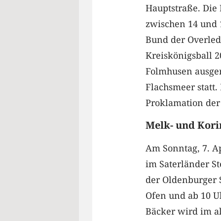
Hauptstraße. Die
zwischen 14 und 1
Bund der Overledi
Kreiskönigsball 2
Folmhusen ausger
Flachsmeer statt.
Proklamation der 
Melk- und Kori
Am Sonntag, 7. Ap
im Saterländer S
der Oldenburger S
Ofen und ab 10 U
Bäcker wird im a