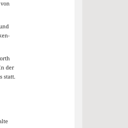
 von
 und
ken-
orth
In der
 statt.
alte