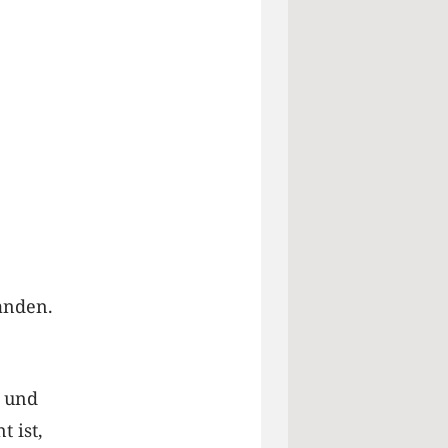
anden.
g und
 ist,