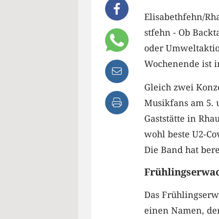
Elisabethfehn/Rh
stfehn - Ob Backt
oder Umweltakti
Wochenende ist in
Gleich zwei Konze
Musikfans am 5. u
Gaststätte in Rha
wohl beste U2-Cov
Die Band hat ber
Frühlingserwa
Das Frühlingserw
einen Namen, der