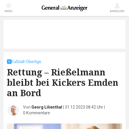
MENÜ
ANMELDEN
Fußball-Oberliga
Rettung – Rießelmann
bleibt bei Kickers Emden
an Bord
Von
Georg Lilienthal
|
31.12.2023 08:42 Uhr
|
0
Kommentare