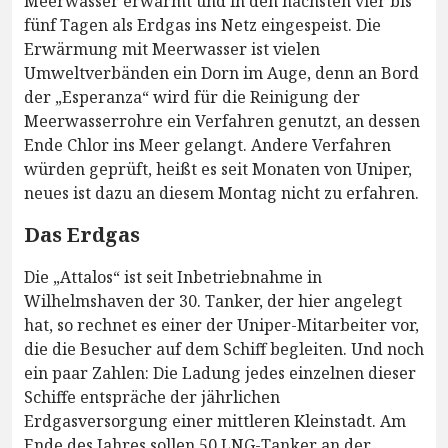
Meerwasser erwärmt und in den nächsten vier bis
fünf Tagen als Erdgas ins Netz eingespeist. Die
Erwärmung mit Meerwasser ist vielen
Umweltverbänden ein Dorn im Auge, denn an Bord
der „Esperanza“ wird für die Reinigung der
Meerwasserrohre ein Verfahren genutzt, an dessen
Ende Chlor ins Meer gelangt. Andere Verfahren
würden geprüft, heißt es seit Monaten von Uniper,
neues ist dazu an diesem Montag nicht zu erfahren.
Das Erdgas
Die „Attalos“ ist seit Inbetriebnahme in
Wilhelmshaven der 30. Tanker, der hier angelegt
hat, so rechnet es einer der Uniper-Mitarbeiter vor,
die die Besucher auf dem Schiff begleiten. Und noch
ein paar Zahlen: Die Ladung jedes einzelnen dieser
Schiffe entspräche der jährlichen
Erdgasversorgung einer mittleren Kleinstadt. Am
Ende des Jahres sollen 50 LNG-Tanker an der