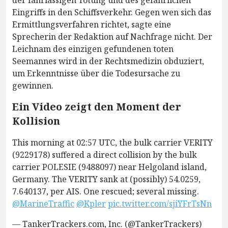
der fahrlässigen Tötung und des gefährlichen
Eingriffs in den Schiffsverkehr. Gegen wen sich das
Ermittlungsverfahren richtet, sagte eine
Sprecherin der Redaktion auf Nachfrage nicht. Der
Leichnam des einzigen gefundenen toten
Seemannes wird in der Rechtsmedizin obduziert,
um Erkenntnisse über die Todesursache zu
gewinnen.
Ein Video zeigt den Moment der
Kollision
This morning at 02:57 UTC, the bulk carrier VERITY
(9229178) suffered a direct collision by the bulk
carrier POLESIE (9488097) near Helgoland island,
Germany. The VERITY sank at (possibly) 54.0259,
7.640137, per AIS. One rescued; several missing.
@MarineTraffic
@Kpler
pic.twitter.com/sjiYFrTsNn
— TankerTrackers.com, Inc. (@TankerTrackers)