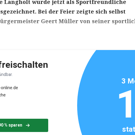
 Langholt wurde jetzt als Sportfreundliche
gezeichnet. Bei der Feier zeigte sich selbst
ürgermeister Geert Müller von seiner sportli
ikels: ca. 3 Minuten
 freischalten
ündbar.
3 M
-online.de
che
90 % sparen
sta