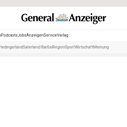
n
Podcasts
Jobs
Anzeigen
Service
Verlag
ledingerland
Saterland/Barßel
Region
Sport
Wirtschaft
Meinung