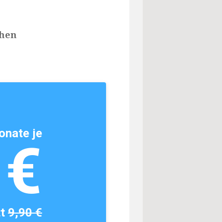
chen
onate je
1€
tt
9,90 €