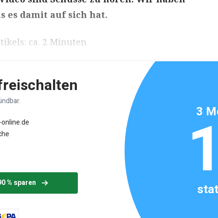
s es damit auf sich hat.
ikels: ca. 2 Minuten
 freischalten
ündbar.
3 M
-online.de
che
90 % sparen
sta