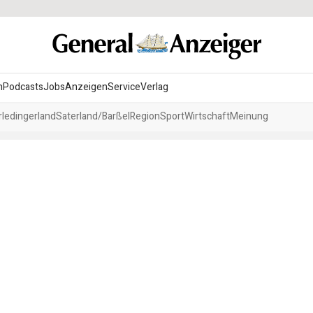
n
Podcasts
Jobs
Anzeigen
Service
Verlag
ledingerland
Saterland/Barßel
Region
Sport
Wirtschaft
Meinung