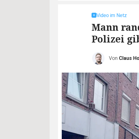
Video im Netz
Mann rand
Polizei g
Von
Claus H