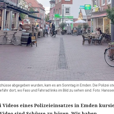
chüsse abgegeben wurden, kam es am Sonntag in Emden. Die Polizei stel
fähr dort, wo Fass und Fahrrad links im Bild zu sehen sind. Foto: Hansse
 Videos eines Polizeieinsatzes in Emden kursi
 Video sind Schüsse zu hören. Wir haben