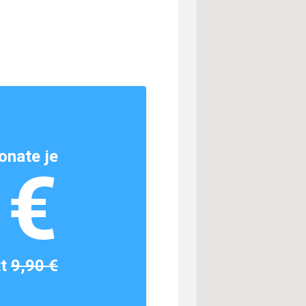
onate je
1€
tt
9,90 €