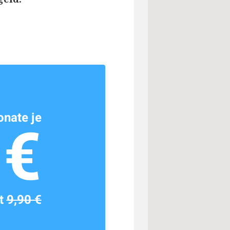
nate je
1€
tt
9,90 €