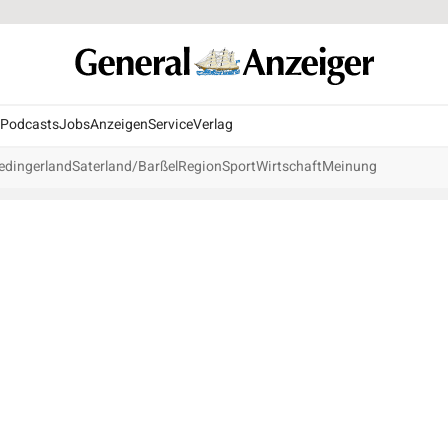
Podcasts
Jobs
Anzeigen
Service
Verlag
edingerland
Saterland/Barßel
Region
Sport
Wirtschaft
Meinung