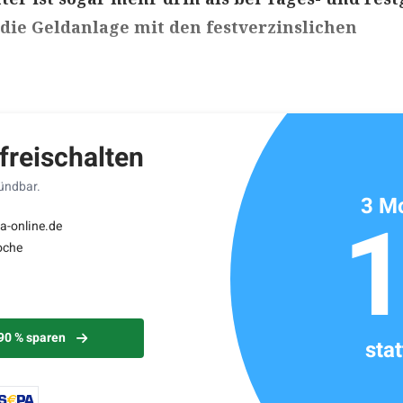
 die Geldanlage mit den festverzinslichen
ikels: ca. 5 Minuten
 freischalten
kündbar.
3 Mo
a-online.de
oche
 90 % sparen
sta