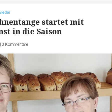
wieder
nentange startet mit
nst in die Saison
|
0
Kommentare