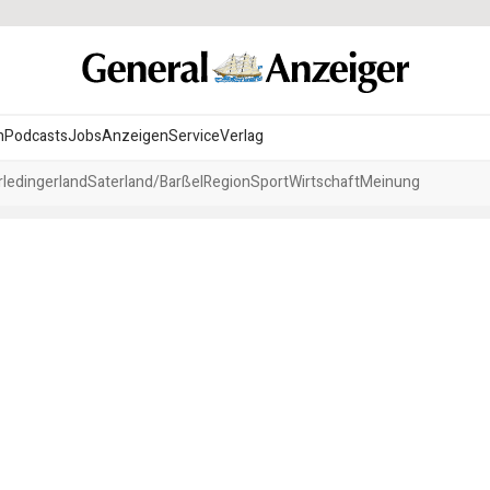
n
Podcasts
Jobs
Anzeigen
Service
Verlag
ledingerland
Saterland/Barßel
Region
Sport
Wirtschaft
Meinung