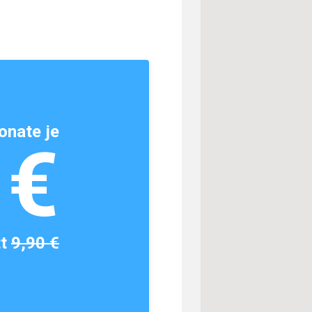
onate je
1€
tt
9,90 €