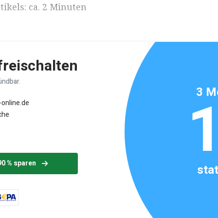
ikels: ca. 2 Minuten
 freischalten
ündbar.
3 M
-online.de
che
90 % sparen
sta