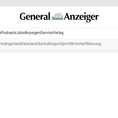
n
Podcasts
Jobs
Anzeigen
Service
Verlag
ledingerland
Saterland/Barßel
Region
Sport
Wirtschaft
Meinung