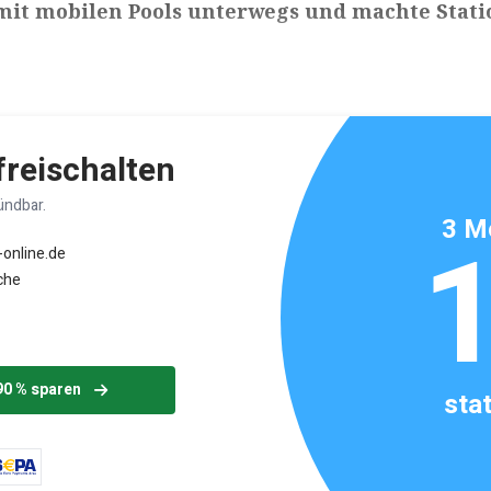
mit mobilen Pools unterwegs und machte Stati
ikels: ca. 4 Minuten
 freischalten
ündbar.
3 M
-online.de
che
90 % sparen
sta