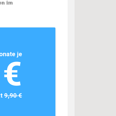
on im
onate je
1€
tt
9,90 €