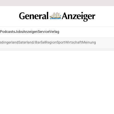
Podcasts
Jobs
Anzeigen
Service
Verlag
edingerland
Saterland/Barßel
Region
Sport
Wirtschaft
Meinung