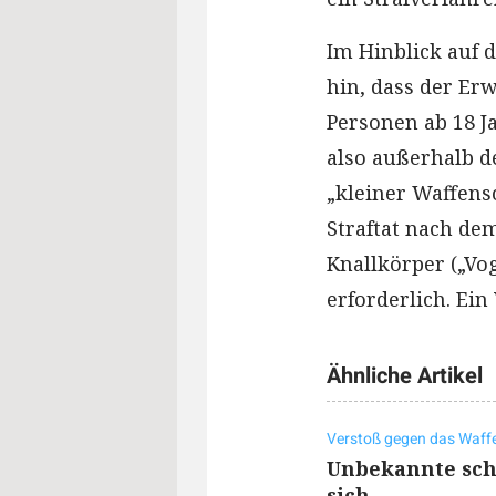
Im Hinblick auf 
hin, dass der Er
Personen ab 18 Ja
also außerhalb d
„kleiner Waffensc
Straftat nach de
Knallkörper („Vo
erforderlich. Ein 
Ähnliche Artikel
Verstoß gegen das Waff
Unbekannte sch
sich