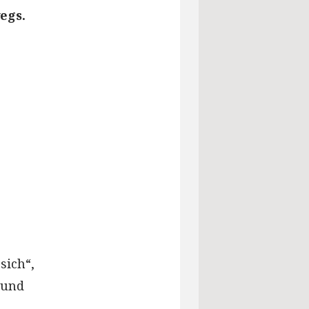
egs.
sich“,
 und