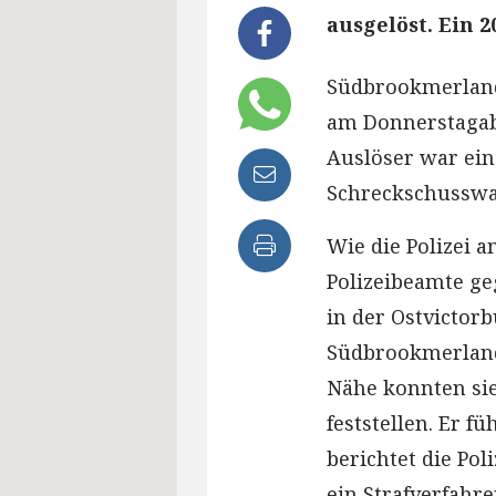
ausgelöst. Ein 
Südbrookmerland 
am Donnerstagab
Auslöser war ein 
Schreckschusswa
Wie die Polizei 
Polizeibeamte ge
in der Ostvictorb
Südbrookmerland
Nähe konnten si
feststellen. Er f
berichtet die Pol
ein Strafverfahre