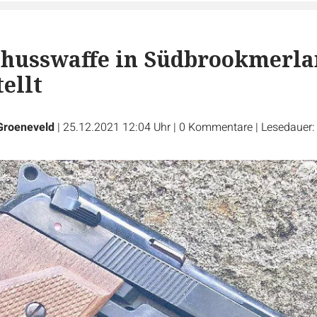
chusswaffe in Südbrookmerl
ellt
 Groeneveld
|
25.12.2021 12:04 Uhr
|
0
Kommentare
|
Lesedauer: