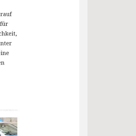
arauf
für
chkeit,
nnter
eine
en