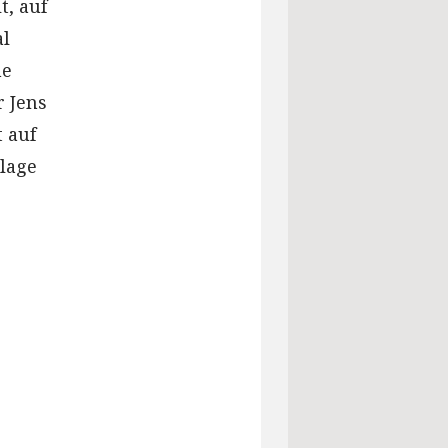
, auf
al
ne
r Jens
 auf
slage