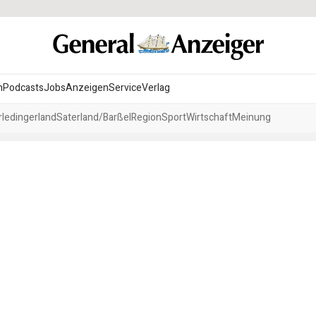
n
Podcasts
Jobs
Anzeigen
Service
Verlag
ledingerland
Saterland/Barßel
Region
Sport
Wirtschaft
Meinung