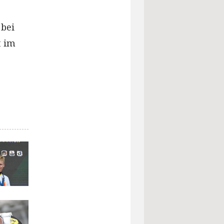
 bei
t im