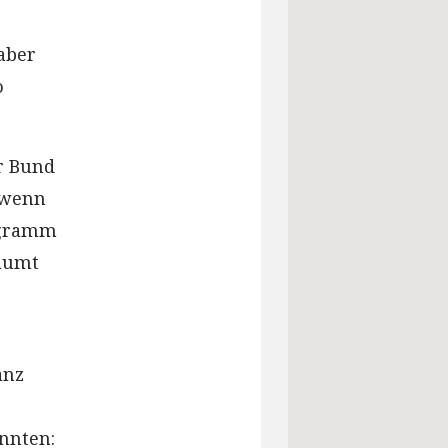
 aber
o
r Bund
 wenn
ogramm
räumt
anz
önnten: