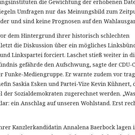
ngsinstituten die Gewichtung der erhobenen Date
piegeln Umfragen nur das Meinungsbild zum Zeitp
ider und sind keine Prognosen auf den Wahlausga
vor dem Hintergrund ihrer historisch schlechten
etzt die Diskussion über ein mögliches Linksbün
nd Linkspartei forciert. Laschet stieß weiter in d
ündnis gefährde den Aufschwung, sagte der CDU-
er Funke-Mediengruppe. Er warnte zudem vor tra
efin Saskia Esken und Partei-Vize Kevin Kühnert, 
l der Sozialdemokraten zugerechnet werden. „Was
klar: ein Anschlag auf unseren Wohlstand. Erst rec
hrer Kanzlerkandidatin Annalena Baerbock lagen 