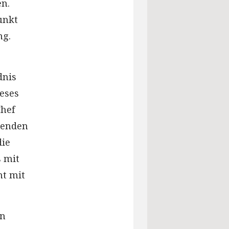
n.
unkt
ng.
dnis
ieses
Chef
genden
die
 mit
ht mit
in