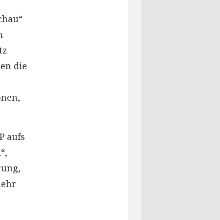
chau“
n
tz
gen die
onen,
P aufs
“,
rung,
mehr