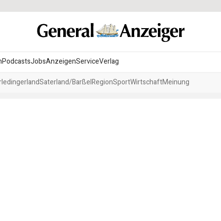
n
Podcasts
Jobs
Anzeigen
Service
Verlag
ledingerland
Saterland/Barßel
Region
Sport
Wirtschaft
Meinung