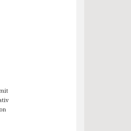
mit
ativ
von