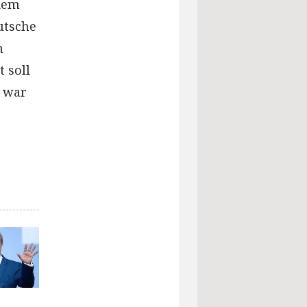
dem
utsche
m
 soll
k war